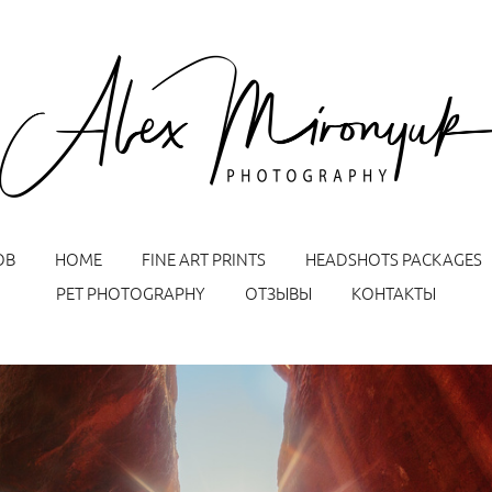
ОВ
HOME
FINE ART PRINTS
HEADSHOTS PACKAGES
PET PHOTOGRAPHY
ОТЗЫВЫ
КОНТАКТЫ
Sign up for Alex Mironyuk Photography Tours &
Workshops announcement emails
Name