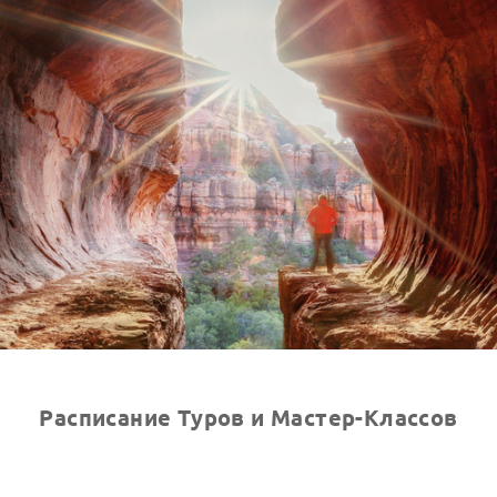
Email
*
Sign me up!
Предоставлено SendPulse
Расписание Туров и Мастер-Классов